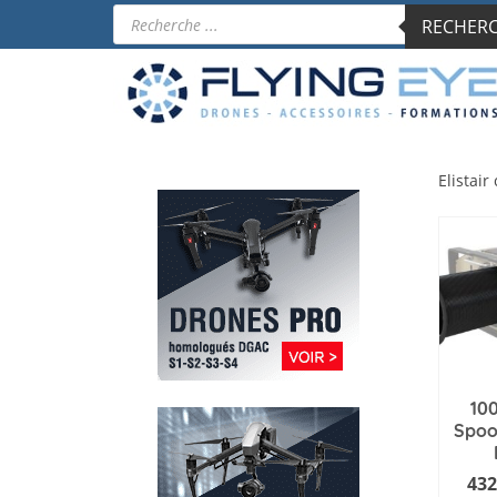
Recherche
RECHERCH
de
produits
Elistair
10
Spool
432