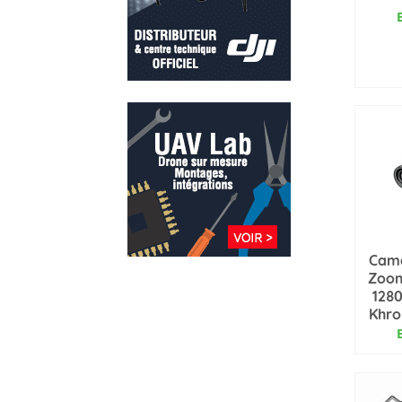
AJ
Cam
Zoom
128
Khro