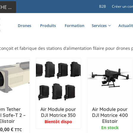
E ...
B2B
Créer un co
Drones
Produits
Formation
Services
Actuali
 conçoit et fabrique des stations d’alimentation filaire pour drones 
0m Tether
Air Module pour
Air Module pour
 Safe-T 2 –
DJI Matrice 350
DJI Matrice 400
Elistair
Elistair
Bientôt dispo
En stock
0,00
€
TTC