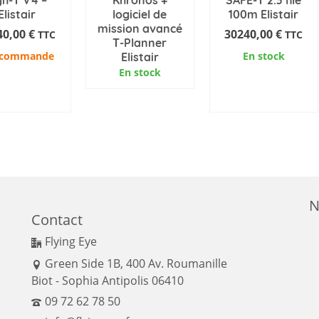
Elistair
logiciel de
100m Elistair
mission avancé
40,00
€
30240,00
€
TTC
TTC
T-Planner
 commande
En stock
Elistair
En stock
OUTER AU
AJOUTER AU
PANIER
PANIER
N
Contact
Flying Eye
Green Side 1B, 400 Av. Roumanille
Biot - Sophia Antipolis 06410
09 72 62 78 50