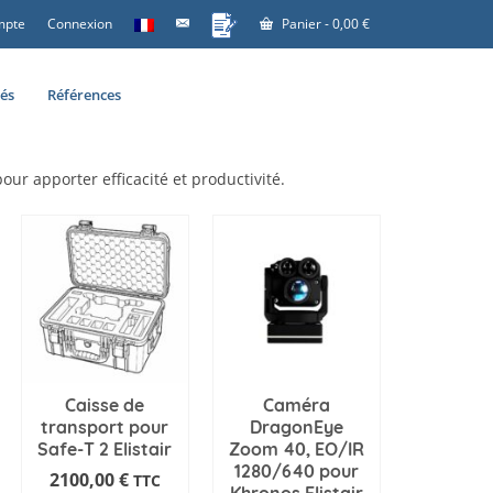
mpte
Connexion
Panier
-
0,00
€
tés
Références
pour apporter efficacité et productivité.
Caisse de
Caméra
transport pour
DragonEye
Safe-T 2 Elistair
Zoom 40, EO/IR
1280/640 pour
2100,00
€
TTC
Khronos Elistair