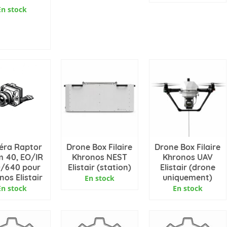
En stock
OUTER AU
PANIER
éra Raptor
Drone Box Filaire
Drone Box Filaire
 40, EO/IR
Khronos NEST
Khronos UAV
0/640 pour
Elistair (station)
Elistair (drone
nos Elistair
uniquement)
En stock
En stock
En stock