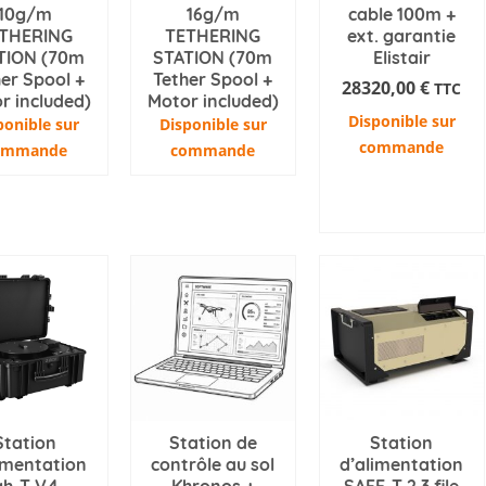
10g/m
16g/m
cable 100m +
THERING
TETHERING
ext. garantie
TION (70m
STATION (70m
Elistair
er Spool +
Tether Spool +
28320,00
€
TTC
r included)
Motor included)
Disponible sur
ponible sur
Disponible sur
commande
ommande
commande
AJOUTER AU
PANIER
Station
Station de
Station
imentation
contrôle au sol
d’alimentation
gh-T V4 –
Khronos +
SAFE-T 2.3 file