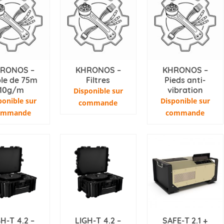
RONOS –
KHRONOS –
KHRONOS –
le de 75m
Filtres
Pieds anti-
10g/m
vibration
Disponible sur
ponible sur
Disponible sur
commande
ommande
commande
GH-T 4.2 –
LIGH-T 4.2 –
SAFE-T 2.1 +