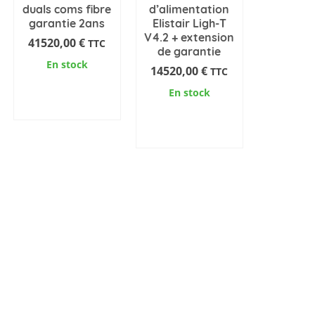
duals coms fibre
d’alimentation
garantie 2ans
Elistair Ligh-T
V4.2 + extension
41520,00
€
TTC
de garantie
En stock
14520,00
€
TTC
AJOUTER AU
En stock
PANIER
AJOUTER AU
PANIER