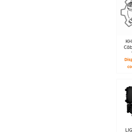
KH
Câb
Dis
c
LI