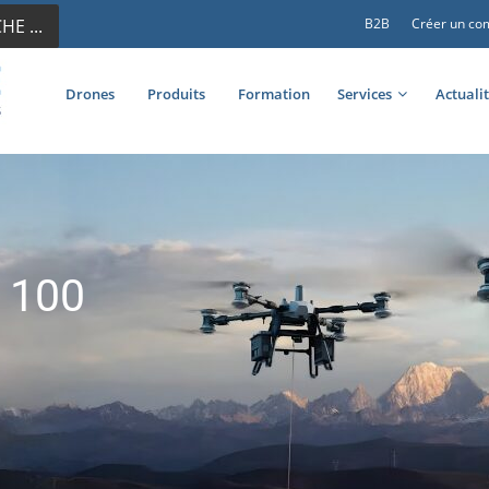
E ...
B2B
Créer un co
Drones
Produits
Formation
Services
Actuali
 100