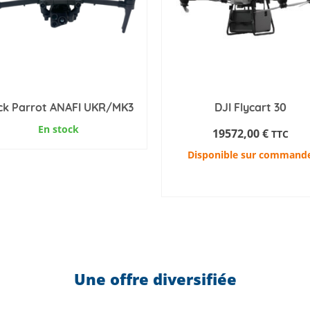
ck Parrot ANAFI UKR/MK3
DJI Flycart 30
En stock
19572,00
€
TTC
Disponible sur command
AJOUTER AU PANIER
Une offre diversifiée