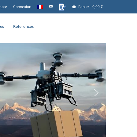
mpte
Connexion
Panier
-
0,00
€
tés
Références