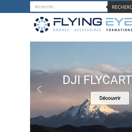
Recherche
RECHERCH
de
produits
DJI FLYCART
Découvrir