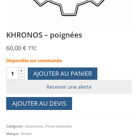
KHRONOS – poignées
60,00
€
TTC
Disponible sur commande
quantité
AJOUTER AU PANIER
de
KHRONOS
Recevoir une alerte
-
poignées
AJOUTER AU DEVIS
Catégories :
Accessoires
,
Pièces détachées
Marque :
Elistair