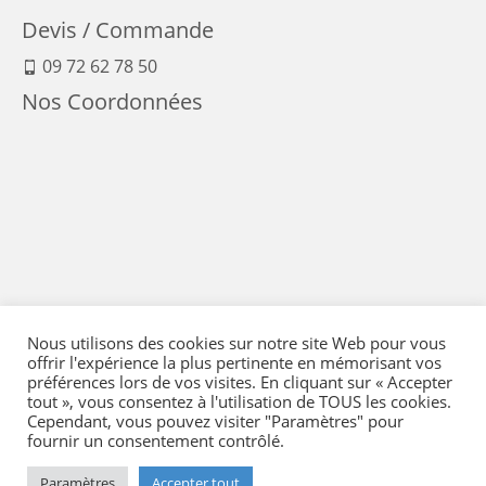
Devis / Commande
09 72 62 78 50
Nos Coordonnées
Nous utilisons des cookies sur notre site Web pour vous
offrir l'expérience la plus pertinente en mémorisant vos
préférences lors de vos visites. En cliquant sur « Accepter
tout », vous consentez à l'utilisation de TOUS les cookies.
Cependant, vous pouvez visiter "Paramètres" pour
fournir un consentement contrôlé.
Mentions Légales
-
Conditions générales de vente
-
Politique de confidentialité
-
Politique qualité
-
Moyens de paiement
-
Expédition et retour
-
Paramètres
Accepter tout