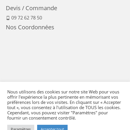
Devis / Commande
09 72 62 78 50
Nos Coordonnées
Nous utilisons des cookies sur notre site Web pour vous
offrir l'expérience la plus pertinente en mémorisant vos
préférences lors de vos visites. En cliquant sur « Accepter
tout », vous consentez à l'utilisation de TOUS les cookies.
Cependant, vous pouvez visiter "Paramètres" pour
fournir un consentement contrôlé.
Mentions Légales
-
Conditions générales de vente
-
Politique de confidentialité
-
Politique qualité
-
Moyens de paiement
-
Expédition et retour
-
Paramètres
Accepter tout