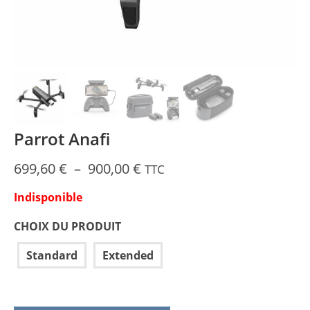
Parrot Anafi
Plage
699,60
€
–
900,00
€
TTC
de
Indisponible
prix :
699,60 €
CHOIX DU PRODUIT
à
900,00 €
Standard
Extended