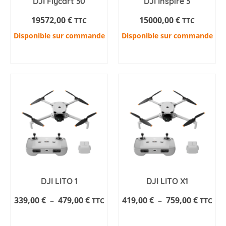
DJI Flycart 30
DJI Inspire 3
19572,00
€
15000,00
€
TTC
TTC
Disponible sur commande
Disponible sur commande
AJOUTER AU PANIER
AJOUTER AU PANIER
DJI LITO 1
DJI LITO X1
Plage
Plage
339,00
€
–
479,00
€
419,00
€
–
759,00
€
TTC
TTC
de
de
AJOUTER AU PANIER
AJOUTER AU PANIER
prix :
prix :