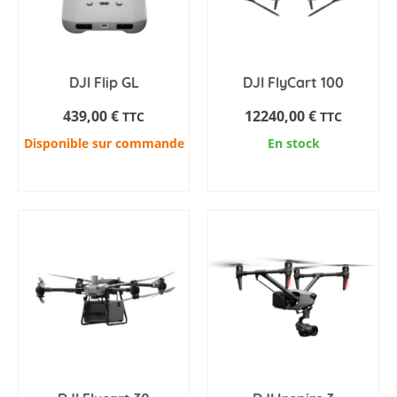
être
choisies
sur
la
DJI Flip GL
DJI FlyCart 100
page
439,00
€
12240,00
€
TTC
TTC
du
produit
Disponible sur commande
En stock
AJOUTER AU PANIER
AJOUTER AU PANIER