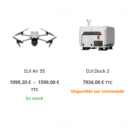
DJI Air 3S
DJI Dock 2
Plage
1099,20
€
–
1599,00
€
7934,00
€
TTC
de
TTC
Disponible sur commande
prix :
En stock
AJOUTER AU PANIER
1099,20 €
AJOUTER AU PANIER
à
1599,00 €
Ce
produit
a