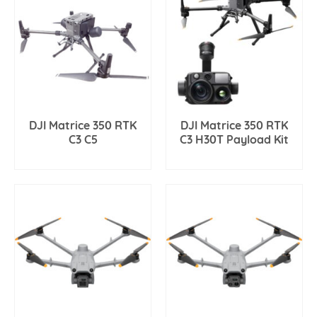
a
plusieurs
variations.
Les
options
peuvent
être
choisies
DJI Matrice 350 RTK
DJI Matrice 350 RTK
sur
C3 C5
C3 H30T Payload Kit
la
AJOUTER AU PANIER
AJOUTER AU PANIER
page
du
produit