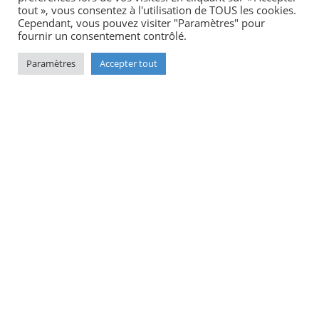
tout », vous consentez à l'utilisation de TOUS les cookies.
Cependant, vous pouvez visiter "Paramètres" pour
fournir un consentement contrôlé.
Drones
Paramètres
Accepter tout
Accessoires
Formations
Services
Actualités
Promos
Contact
Flying Eye
Green Side 1B, 400 Av. Roumanille
Biot - Sophia Antipolis 06410
09 72 62 78 50
info@flyingeye.fr