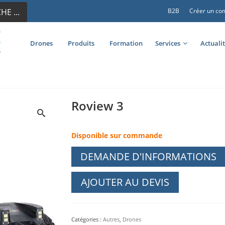
E ...
B2B
Créer un co
Drones
Produits
Formation
Services
Actuali
Roview 3
Disponible sur commande
DEMANDE D'INFORMATIONS
AJOUTER AU DEVIS
Catégories :
Autres
,
Drones