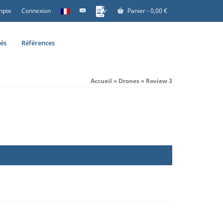
mpte
Connexion
Panier
-
0,00
€
tés
Références
Accueil
»
Drones
»
Roview 3