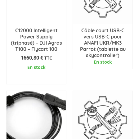
C12000 Intelligent
Câble court USB-C
Power Supply
vers USB-C pour
(triphasé) – DJI Agras
ANAFI UKR/MK3
T100 – Flycart 100
Parrot (tablette au
skycontroller)
1660,80
€
TTC
En stock
En stock
AJOUTER AU PANIER