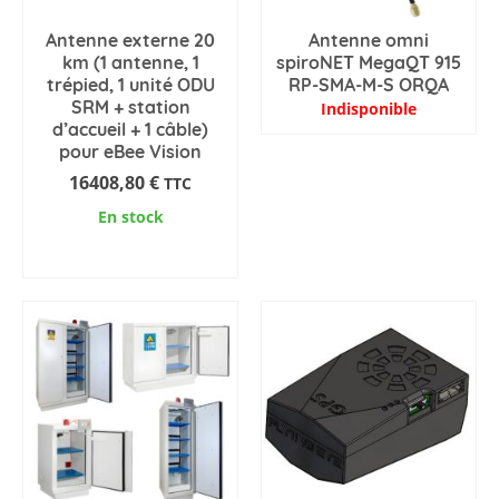
Antenne externe 20
Antenne omni
km (1 antenne, 1
spiroNET MegaQT 915
trépied, 1 unité ODU
RP-SMA-M-S ORQA
SRM + station
Indisponible
d’accueil + 1 câble)
pour eBee Vision
16408,80
€
TTC
En stock
AJOUTER AU PANIER