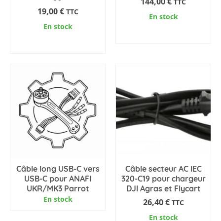
144,00
€
TTC
19,00
€
TTC
En stock
En stock
AJOUTER AU PANIER
AJOUTER AU PANIER
Câble long USB-C vers
Câble secteur AC IEC
USB-C pour ANAFI
320-C19 pour chargeur
UKR/MK3 Parrot
DJI Agras et Flycart
En stock
26,40
€
TTC
En stock