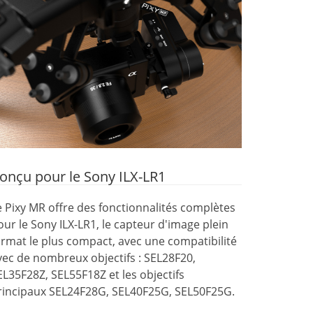
onçu pour le Sony ILX-LR1
e Pixy MR offre des fonctionnalités complètes
our le Sony ILX-LR1, le capteur d'image plein
ormat le plus compact, avec une compatibilité
vec de nombreux objectifs : SEL28F20,
EL35F28Z, SEL55F18Z et les objectifs
rincipaux SEL24F28G, SEL40F25G, SEL50F25G.