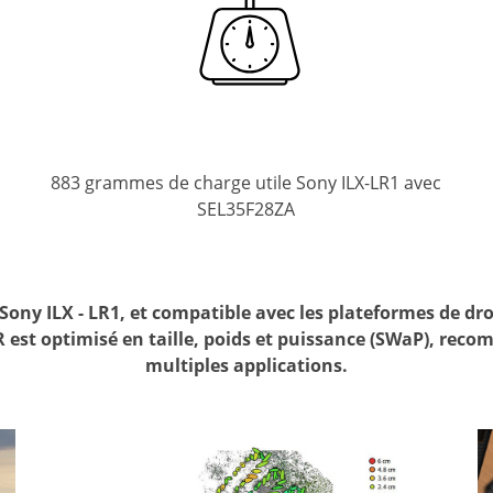
883 grammes de charge utile Sony ILX-LR1 avec
s
SEL35F28ZA
Sony ILX - LR1, et compatible avec les plateformes de d
MR est optimisé en taille, poids et puissance (SWaP), re
multiples applications.