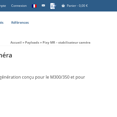
mpte
Connexion
Panier
-
0,00
€
tés
Références
Accueil
»
Payloads
»
Pixy MR – stabilisateur caméra
méra
e génération conçu pour le M300/350 et pour