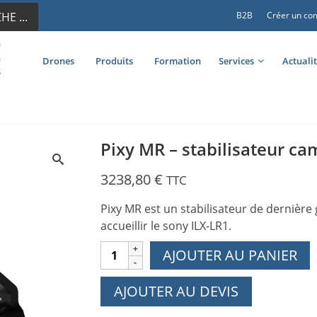
E ...
B2B
Créer un co
Drones
Produits
Formation
Services
Actuali
Pixy MR – stabilisateur ca
3238,80
€
TTC
Pixy MR est un stabilisateur de dernièr
accueillir le sony ILX-LR1.
quantité
AJOUTER AU PANIER
de
Pixy
AJOUTER AU DEVIS
MR