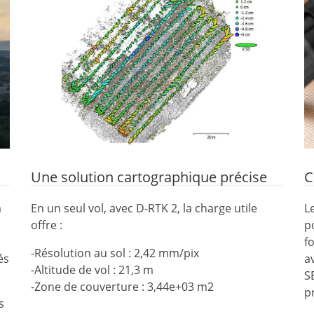
Une solution cartographique précise
C
à
En un seul vol, avec D-RTK 2, la charge utile
L
offre :
p
f
-Résolution au sol : 2,42 mm/pix
és
a
-Altitude de vol : 21,3 m
S
-Zone de couverture : 3,44e+03 m2
p
s