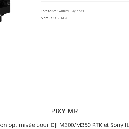
-
stabilisateur
Catégories :
Autres
,
Payloads
caméra
Marque :
GREMSY
PIXY MR
ion optimisée pour DJI M300/M350 RTK et Sony I