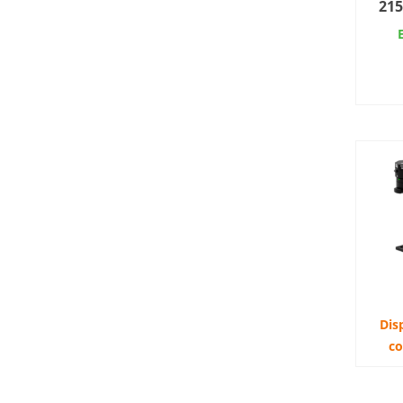
215
AJ
Dis
c