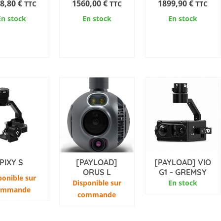
8,80
€
1560,00
€
1899,90
€
TTC
TTC
TTC
En stock
En stock
En stock
OUTER AU
AJOUTER AU
AJOUTER AU
PANIER
PANIER
PANIER
PIXY S
[PAYLOAD]
[PAYLOAD] VIO
ORUS L
G1 – GREMSY
ponible sur
Disponible sur
En stock
ommande
commande