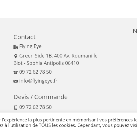
N
Contact
Flying Eye
Green Side 1B, 400 Av. Roumanille
Biot - Sophia Antipolis 06410
09 72 62 78 50
info@flyingeye.fr
Devis / Commande
09 72 62 78 50
r l'expérience la plus pertinente en mémorisant vos préférences l
ez à l'utilisation de TOUS les cookies. Cependant, vous pouvez visi
nfidentialité
-
Politique qualité
-
Moyens de paiement
-
Expédition et retour
-
Réglemen