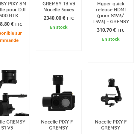
SY PIXY SM
GREMSY T3 V3
Hyper quick
le pour DJI
Nacelle 3axes
release HDMI
300 RTK
(pour S1V3/
2340,00
€
TTC
T3V3) – GREMSY
8,80
€
TTC
En stock
310,70
€
TTC
ponible sur
AJOUTER AU
En stock
ommande
PANIER
AJOUTER AU
OUTER AU
PANIER
PANIER
lle GREMSY
Nacelle PIXY F –
Nacelle PIXY F
S1 V3
GREMSY
GREMSY