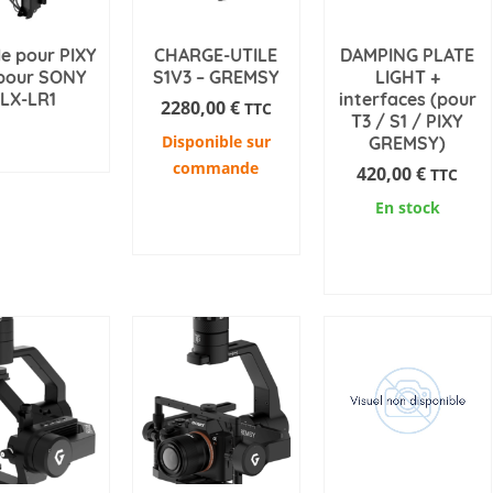
e pour PIXY
CHARGE-UTILE
DAMPING PLATE
pour SONY
S1V3 – GREMSY
LIGHT +
ILX-LR1
interfaces (pour
2280,00
€
TTC
T3 / S1 / PIXY
EMANDE
Disponible sur
GREMSY)
NFORMATIONS
commande
420,00
€
TTC
En stock
AJOUTER AU
PANIER
AJOUTER AU
PANIER