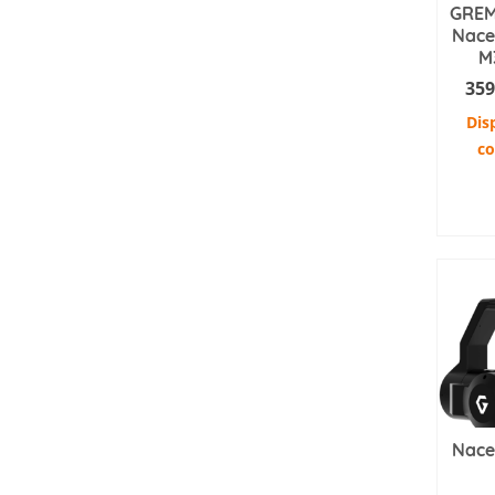
GREM
Nacel
M
359
Dis
c
AJ
Nace