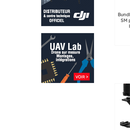
Bundl
SM 
D
D'I