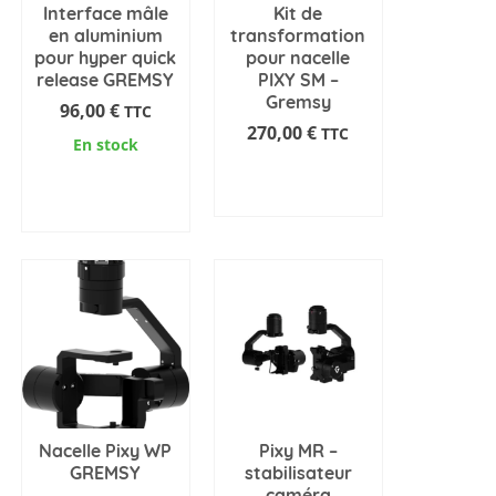
Interface mâle
Kit de
en aluminium
transformation
pour hyper quick
pour nacelle
release GREMSY
PIXY SM –
Gremsy
96,00
€
TTC
270,00
€
TTC
En stock
DEMANDE
AJOUTER AU
D'INFORMATIONS
PANIER
Nacelle Pixy WP
Pixy MR –
GREMSY
stabilisateur
caméra