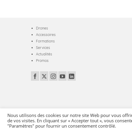
Drones
Accessoires
Formations
Services
Actualités
Promos
Nous utilisons des cookies sur notre site Web pour vous offri
de vos visites. En cliquant sur « Accepter tout », vous consent
Mentions Légales
-
Conditions générales de vente
-
Politique de co
"Paramètres" pour fournir un consentement contrôlé.