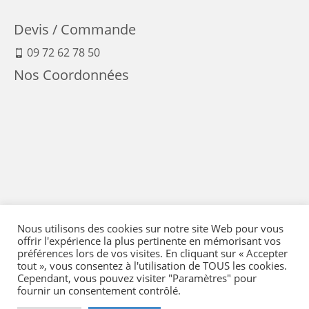
Devis / Commande
09 72 62 78 50
Nos Coordonnées
Nous utilisons des cookies sur notre site Web pour vous
offrir l'expérience la plus pertinente en mémorisant vos
préférences lors de vos visites. En cliquant sur « Accepter
tout », vous consentez à l'utilisation de TOUS les cookies.
Cependant, vous pouvez visiter "Paramètres" pour
fournir un consentement contrôlé.
Mentions Légales
-
Conditions générales de vente
-
Politique de confidentialité
-
Politique qualité
-
Moyens de paiement
-
Expédition et retour
-