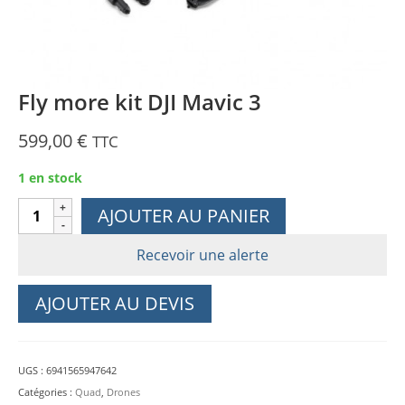
Fly more kit DJI Mavic 3
599,00
€
TTC
1 en stock
quantité
AJOUTER AU PANIER
de
Fly
Recevoir une alerte
more
kit
AJOUTER AU DEVIS
DJI
Mavic
3
UGS :
6941565947642
Catégories :
Quad
,
Drones