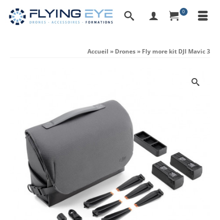
0
Accueil
»
Drones
»
Fly more kit DJI Mavic 3