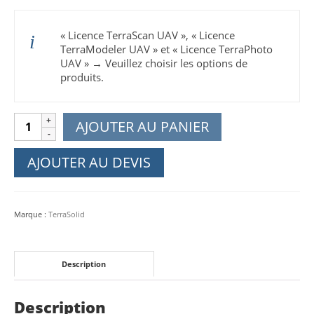
« Licence TerraScan UAV », « Licence
TerraModeler UAV » et « Licence TerraPhoto
UAV »
→
Veuillez choisir les options de
produits.
quantité
AJOUTER AU PANIER
de
Bundle
AJOUTER AU DEVIS
TerraScan
UAV
+
Marque :
TerraSolid
TerraModeler
UAV
+
Description
TerraPhoto
UAV
Description
Licence