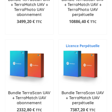
+ TerraMatch UAV +
+ TerraMatch UAV +
TerraPhoto UAV
TerraPhoto UAV
abonnement
perpétuelle
3499,20
€
10886,40
€
TTC
TTC
AJOUTER AU PANIER
AJOUTER AU PANIER
Bundle TerraScan UAV
Bundle TerraScan UAV
+ TerraMatch UAV
+ TerraMatch UAV
abonnement
perpétuelle
2332,80
€
7387,20
€
TTC
TTC