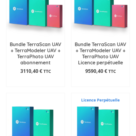
Bundle TerraScan UAV
Bundle TerraScan UAV
+ TerraModeler UAV +
+ TerraModeler UAV +
TerraPhoto UAV
TerraPhoto UAV
abonnement
Licence perpétuelle
3110,40
€
9590,40
€
TTC
TTC
AJOUTER AU PANIER
AJOUTER AU PANIER