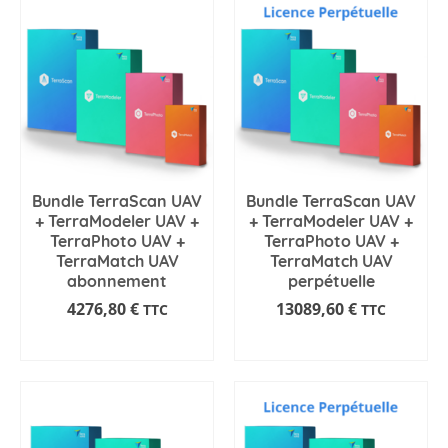
Bundle TerraScan UAV
Bundle TerraScan UAV
+ TerraModeler UAV +
+ TerraModeler UAV +
TerraPhoto UAV +
TerraPhoto UAV +
TerraMatch UAV
TerraMatch UAV
abonnement
perpétuelle
4276,80
€
13089,60
€
TTC
TTC
AJOUTER AU PANIER
AJOUTER AU PANIER