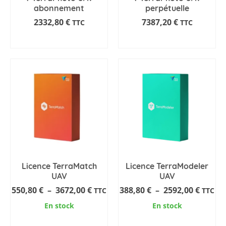
abonnement
perpétuelle
2332,80
€
7387,20
€
TTC
TTC
AJOUTER AU PANIER
AJOUTER AU PANIER
Licence TerraMatch
Licence TerraModeler
UAV
UAV
Plage
Plage
550,80
€
–
3672,00
€
388,80
€
–
2592,00
€
TTC
TTC
de
de
En stock
En stock
prix :
prix :
AJOUTER AU PANIER
AJOUTER AU PANIER