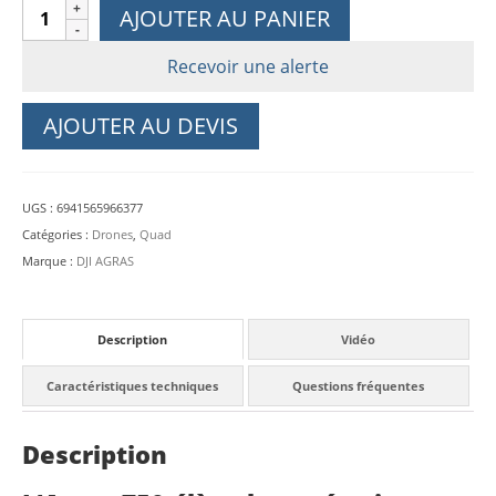
quantité
AJOUTER AU PANIER
de
DJI
Recevoir une alerte
Agras
T50
AJOUTER AU DEVIS
UGS :
6941565966377
Catégories :
Drones
,
Quad
Marque :
DJI AGRAS
Description
Vidéo
Caractéristiques techniques
Questions fréquentes
Description