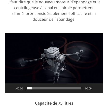
Il faut dire que le nouveau moteur d'épandage et la
centrifugeuse à canal en spirale permettent
d'améliorer considérablement l'efficacité et la
douceur de l'épandage.
Lecteur
vidéo
00:00
00:08
Capacité de 75 litres