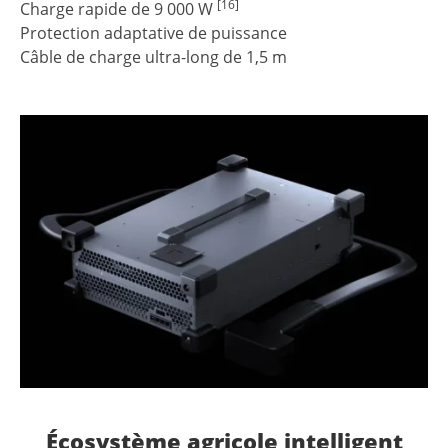
[16]
Charge rapide de 9 000 W
Protection adaptative de puissance
Câble de charge ultra-long de 1,5 m
Écosystème agricole intelligent