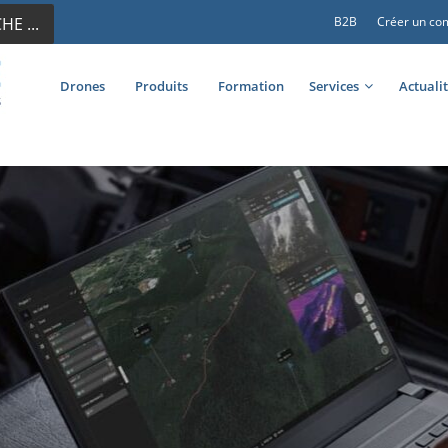
E ...
B2B
Créer un co
Drones
Produits
Formation
Services
Actuali