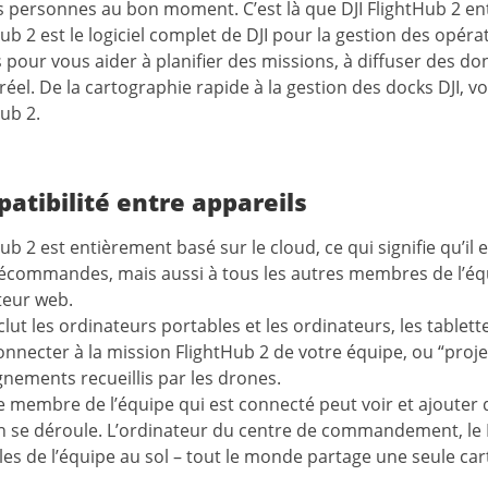
 personnes au bon moment. C’est là que DJI FlightHub 2 en
ub 2 est le logiciel complet de DJI pour la gestion des opérat
s pour vous aider à planifier des missions, à diffuser des d
éel. De la cartographie rapide à la gestion des docks DJI, voi
ub 2.
atibilité entre appareils
ub 2 est entièrement basé sur le cloud, ce qui signifie qu’il
lécommandes, mais aussi à tous les autres membres de l’équ
teur web.
clut les ordinateurs portables et les ordinateurs, les tablette
onnecter à la mission FlightHub 2 de votre équipe, ou “proj
nements recueillis par les drones.
 membre de l’équipe qui est connecté peut voir et ajouter d
n se déroule. L’ordinateur du centre de commandement, le R
es de l’équipe au sol – tout le monde partage une seule car