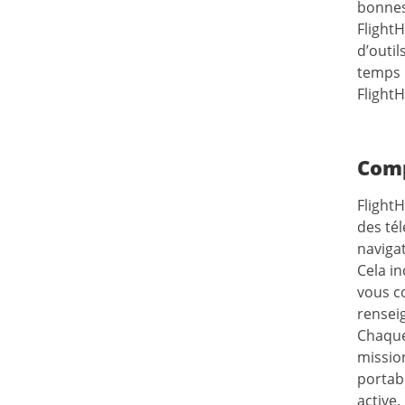
bonnes
FlightH
d’outil
temps r
FlightH
Comp
FlightH
des té
naviga
Cela in
vous c
renseig
Chaque
missio
portabl
active.