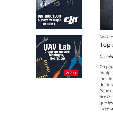
Accueil
»
Top 
Une pla
On peu
équipes
inestim
de donn
Pour ti
progra
que le
La conn