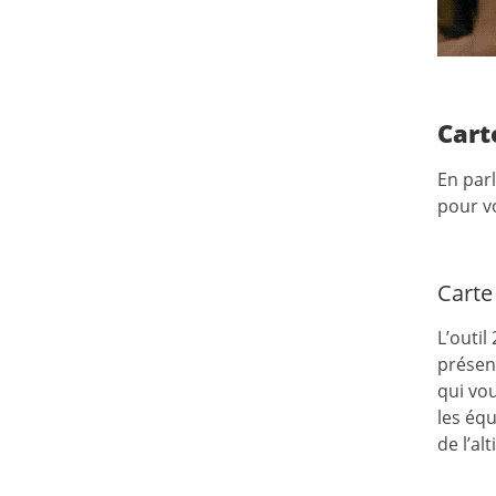
Cart
En parl
pour v
Carte
L’outi
présent
qui vou
les éq
de l’al