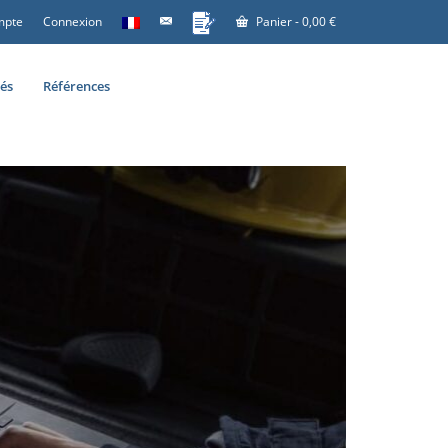
mpte
Connexion
Panier
-
0,00
€
tés
Références