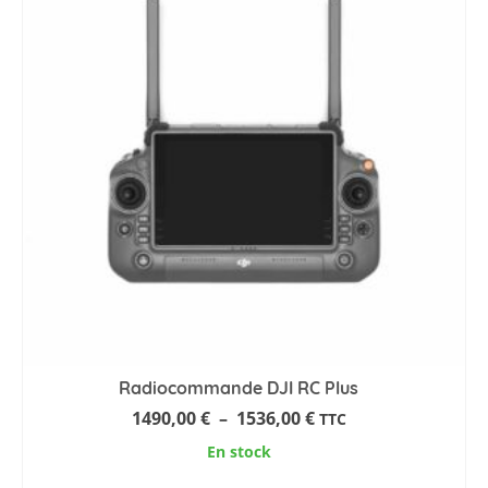
Radiocommande DJI RC Plus
Plage
1490,00
€
–
1536,00
€
TTC
de
En stock
prix :