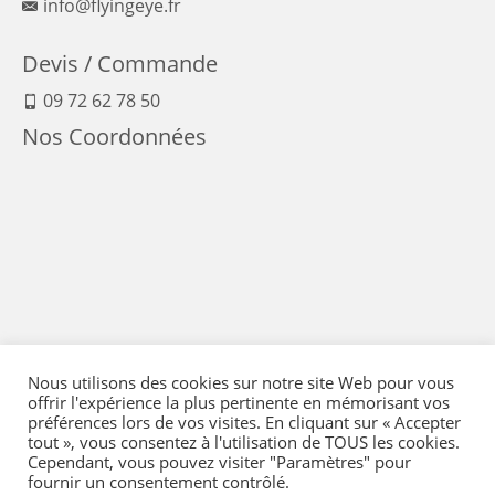
info@flyingeye.fr
Devis / Commande
09 72 62 78 50
Nos Coordonnées
Nous utilisons des cookies sur notre site Web pour vous
offrir l'expérience la plus pertinente en mémorisant vos
préférences lors de vos visites. En cliquant sur « Accepter
tout », vous consentez à l'utilisation de TOUS les cookies.
Cependant, vous pouvez visiter "Paramètres" pour
fournir un consentement contrôlé.
Mentions Légales
-
Conditions générales de vente
-
Politique de confidentialité