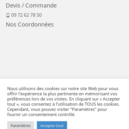
Devis / Commande
09 72 62 78 50
Nos Coordonnées
Nous utilisons des cookies sur notre site Web pour vous
offrir l'expérience la plus pertinente en mémorisant vos
préférences lors de vos visites. En cliquant sur « Accepter
tout », vous consentez à l'utilisation de TOUS les cookies.
Cependant, vous pouvez visiter "Paramètres" pour
fournir un consentement contrôlé.
Mentions Légales
-
Conditions générales de vente
-
Politique de confidentialité
-
Politique qualité
-
Moyens de paiement
-
Expédition et retour
-
Paramètres
Accepter tout
Réglementation
-
Plan du site
- © 2026 Flying Eye