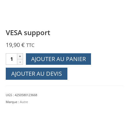
VESA support
19,90
€
TTC
quantité
AJOUTER AU PANIER
de
VESA
AJOUTER AU DEVIS
support
UGS :
4250580123668
Marque :
Autre