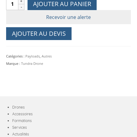
quantité
AJOUTER AU PANIER
de
Kit
Recevoir une alerte
de
largage
AJOUTER AU DEVIS
pour
Parrot
Anafi
Catégories :
Payloads
,
Autres
UKR
Marque :
Tundra Drone
/
XLR
Drones
Accessoires
Formations
Services
Actualités