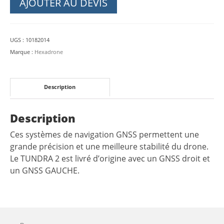
AJOUTER AU DEVIS
GNSS
LEFT
pour
UGS :
10182014
TUNDRA
Marque :
Hexadrone
2
Description
Description
Ces systèmes de navigation GNSS permettent une
grande précision et une meilleure stabilité du drone.
Le TUNDRA 2 est livré d’origine avec un GNSS droit et
un GNSS GAUCHE.