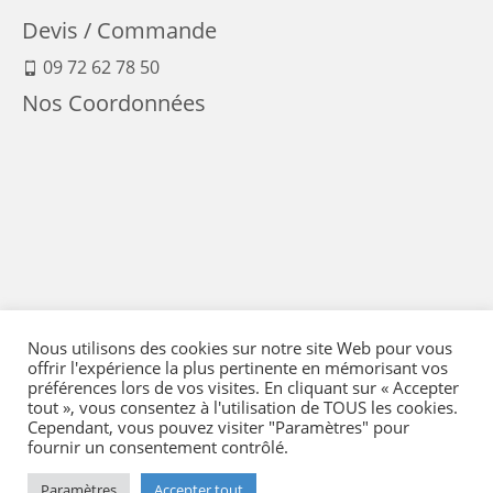
Devis / Commande
09 72 62 78 50
Nos Coordonnées
Nous utilisons des cookies sur notre site Web pour vous
offrir l'expérience la plus pertinente en mémorisant vos
préférences lors de vos visites. En cliquant sur « Accepter
tout », vous consentez à l'utilisation de TOUS les cookies.
Cependant, vous pouvez visiter "Paramètres" pour
fournir un consentement contrôlé.
Mentions Légales
-
Conditions générales de vente
-
Politique de confidentialité
-
Politique qualité
-
Moyens de paiement
-
Expédition et retour
-
Paramètres
Accepter tout