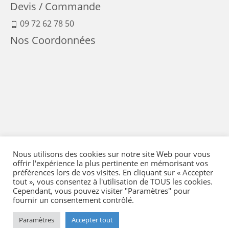
Devis / Commande
09 72 62 78 50
Nos Coordonnées
Nous utilisons des cookies sur notre site Web pour vous
offrir l'expérience la plus pertinente en mémorisant vos
préférences lors de vos visites. En cliquant sur « Accepter
tout », vous consentez à l'utilisation de TOUS les cookies.
Cependant, vous pouvez visiter "Paramètres" pour
fournir un consentement contrôlé.
Mentions Légales
-
Conditions générales de vente
-
Politique de confidentialité
-
Politique qualité
-
Moyens de paiement
-
Expédition et retour
-
Paramètres
Accepter tout
Réglementation
-
Plan du site
- © 2026 Flying Eye