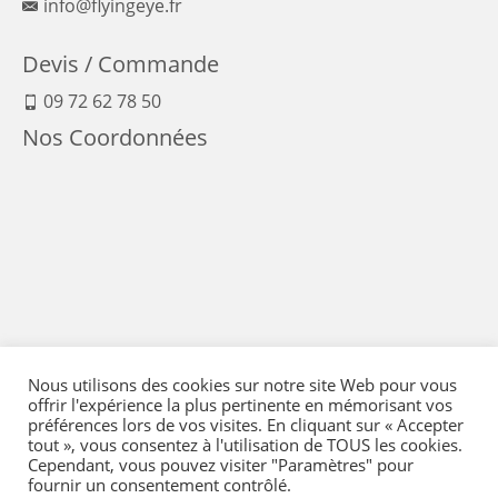
info@flyingeye.fr
Devis / Commande
09 72 62 78 50
Nos Coordonnées
Nous utilisons des cookies sur notre site Web pour vous
offrir l'expérience la plus pertinente en mémorisant vos
préférences lors de vos visites. En cliquant sur « Accepter
tout », vous consentez à l'utilisation de TOUS les cookies.
Cependant, vous pouvez visiter "Paramètres" pour
fournir un consentement contrôlé.
Mentions Légales
-
Conditions générales de vente
-
Politique de confidentialité