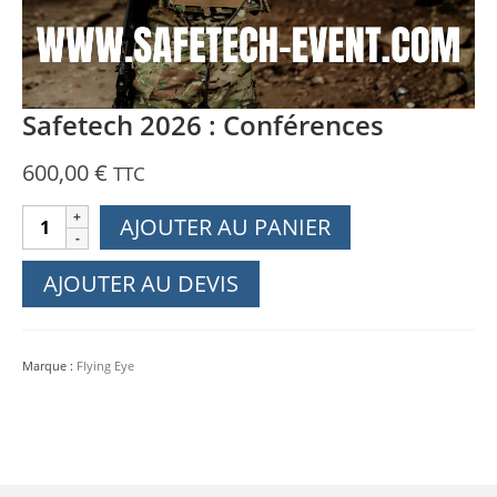
Safetech 2026 : Conférences
600,00
€
TTC
quantité
AJOUTER AU PANIER
de
Safetech
AJOUTER AU DEVIS
2026
:
Conférences
Marque :
Flying Eye