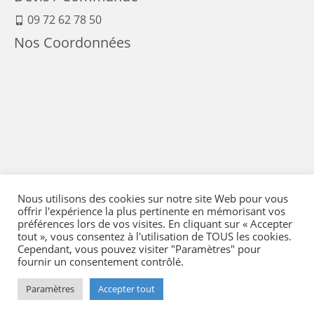
09 72 62 78 50
Nos Coordonnées
Nous utilisons des cookies sur notre site Web pour vous
offrir l'expérience la plus pertinente en mémorisant vos
préférences lors de vos visites. En cliquant sur « Accepter
tout », vous consentez à l'utilisation de TOUS les cookies.
Cependant, vous pouvez visiter "Paramètres" pour
fournir un consentement contrôlé.
Mentions Légales
-
Conditions générales de vente
-
Politique de confidentialité
-
Politique qualité
-
Moyens de paiement
-
Expédition et retour
-
Paramètres
Accepter tout
Réglementation
-
Plan du site
- © 2026 Flying Eye