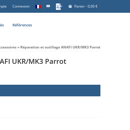
mpte
Connexion
Panier
-
0,00
€
tés
Références
ccessoires
»
Réparation et outillage ANAFI UKR/MK3 Parrot
NAFI UKR/MK3 Parrot