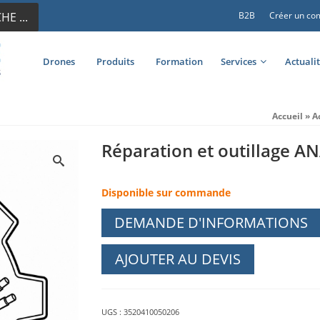
E ...
B2B
Créer un co
Drones
Produits
Formation
Services
Actuali
Accueil
»
A
Réparation et outillage A
Disponible sur commande
DEMANDE D'INFORMATIONS
AJOUTER AU DEVIS
UGS :
3520410050206