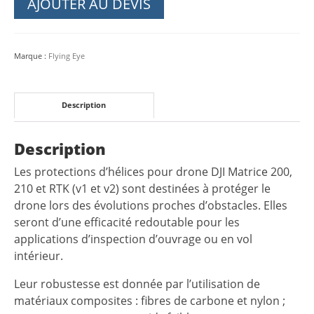
AJOUTER AU DEVIS
DJI
Matrice
200
Marque :
Flying Eye
210
Description
Description
Les protections d’hélices pour drone DJI Matrice 200,
210 et RTK (v1 et v2) sont destinées à protéger le
drone lors des évolutions proches d’obstacles. Elles
seront d’une efficacité redoutable pour les
applications d’inspection d’ouvrage ou en vol
intérieur.
Leur robustesse est donnée par l’utilisation de
matériaux composites : fibres de carbone et nylon ;