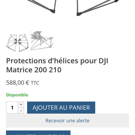
Protections d’hélices pour DJI
Matrice 200 210
588,00
€
TTC
Disponible
quantité
AJOUTER AU PANIER
de
Protections
Recevoir une alerte
d'hélices
pour