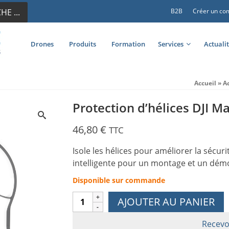
E ...
B2B
Créer un co
Drones
Produits
Formation
Services
Actuali
Accueil
»
A
Protection d’hélices DJI Ma
46,80
€
TTC
Isole les hélices pour améliorer la sécuri
intelligente pour un montage et un dém
Disponible sur commande
quantité
AJOUTER AU PANIER
de
Protection
Recevo