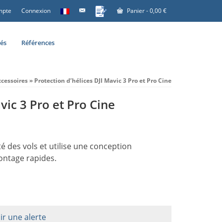
mpte
Connexion
Panier
-
0,00
€
tés
Références
ccessoires
»
Protection d’hélices DJI Mavic 3 Pro et Pro Cine
vic 3 Pro et Pro Cine
té des vols et utilise une conception
ontage rapides.
ir une alerte