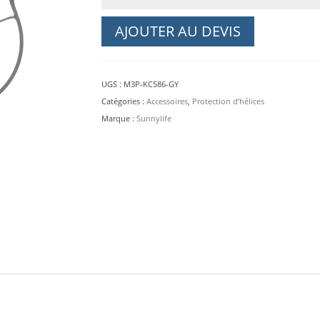
d'hélices
DJI
AJOUTER AU DEVIS
Mavic
3
Pro
UGS :
M3P-KC586-GY
et
Catégories :
Accessoires
,
Protection d’hélices
Pro
Marque :
Sunnylife
Cine