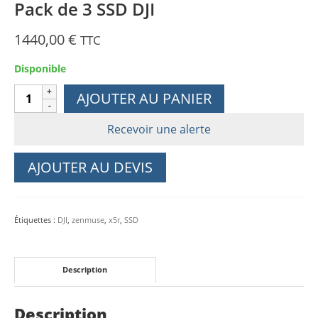
Pack de 3 SSD DJI
1440,00
€
TTC
Disponible
quantité
AJOUTER AU PANIER
de
Pack
Recevoir une alerte
de
3
AJOUTER AU DEVIS
SSD
DJI
Étiquettes :
DJI
,
zenmuse
,
x5r
,
SSD
Description
Description