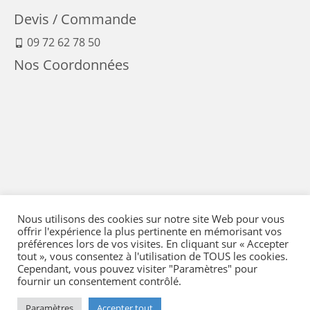
Devis / Commande
09 72 62 78 50
Nos Coordonnées
Nous utilisons des cookies sur notre site Web pour vous
offrir l'expérience la plus pertinente en mémorisant vos
préférences lors de vos visites. En cliquant sur « Accepter
tout », vous consentez à l'utilisation de TOUS les cookies.
Cependant, vous pouvez visiter "Paramètres" pour
fournir un consentement contrôlé.
Mentions Légales
-
Conditions générales de vente
-
Politique de confidentialité
-
Politique qualité
-
Moyens de paiement
-
Expédition et retour
-
Paramètres
Accepter tout