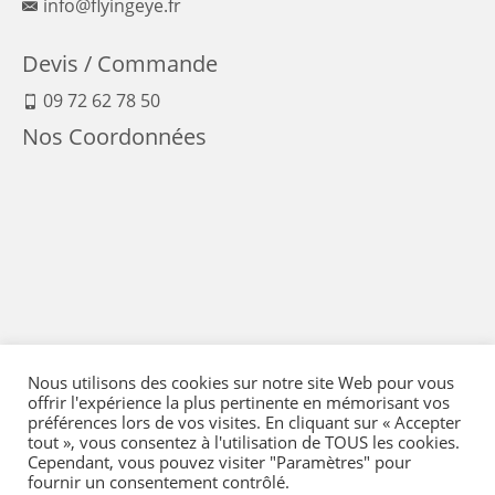
info@flyingeye.fr
Devis / Commande
09 72 62 78 50
Nos Coordonnées
Nous utilisons des cookies sur notre site Web pour vous
offrir l'expérience la plus pertinente en mémorisant vos
préférences lors de vos visites. En cliquant sur « Accepter
tout », vous consentez à l'utilisation de TOUS les cookies.
Cependant, vous pouvez visiter "Paramètres" pour
fournir un consentement contrôlé.
Mentions Légales
-
Conditions générales de vente
-
Politique de confidentialité