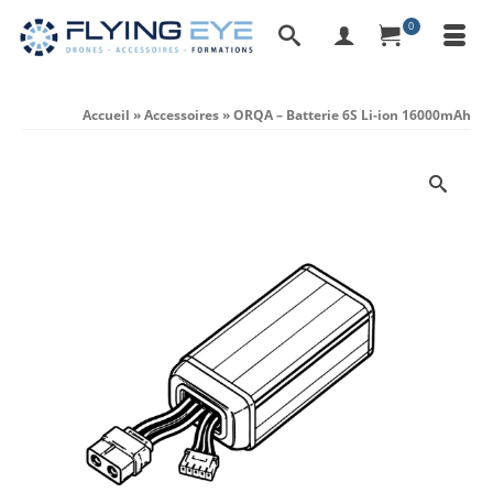
0
Accueil
»
Accessoires
»
ORQA – Batterie 6S Li-ion 16000mAh