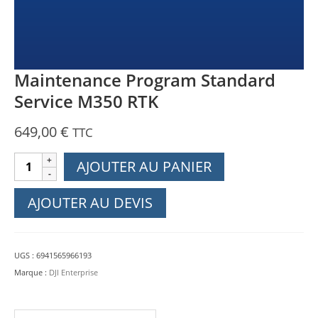
Maintenance Program Standard
Service M350 RTK
649,00
€
TTC
quantité
AJOUTER AU PANIER
de
Maintenance
AJOUTER AU DEVIS
Program
Standard
Service
UGS :
6941565966193
M350
Marque :
DJI Enterprise
RTK