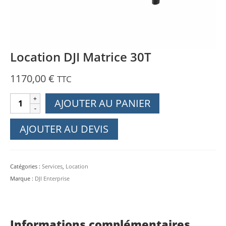
Location DJI Matrice 30T
1170,00
€
TTC
quantité
AJOUTER AU PANIER
de
Location
AJOUTER AU DEVIS
DJI
Matrice
30T
Catégories :
Services
,
Location
Marque :
DJI Enterprise
Informations complémentaires