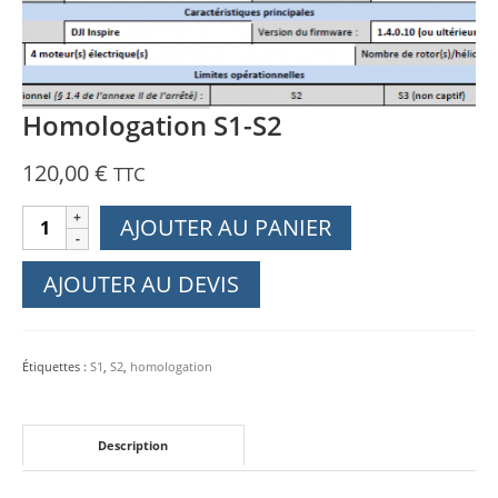
Homologation S1-S2
120,00
€
TTC
quantité
AJOUTER AU PANIER
de
Homologation
AJOUTER AU DEVIS
S1-
S2
Étiquettes :
S1
,
S2
,
homologation
Description