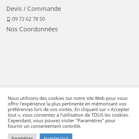
Devis / Commande
09 72 62 78 50
Nos Coordonnées
Nous utilisons des cookies sur notre site Web pour vous
offrir l'expérience la plus pertinente en mémorisant vos
préférences lors de vos visites. En cliquant sur « Accepter
tout », vous consentez à l'utilisation de TOUS les cookies.
Cependant, vous pouvez visiter "Paramètres" pour
fournir un consentement contrôlé.
Mentions Légales
-
Conditions générales de vente
-
Politique de confidentialité
-
Politique qualité
-
Moyens de paiement
-
Expédition et retour
-
Paramètres
Accepter tout