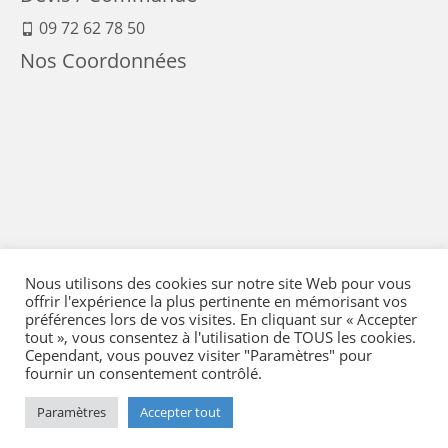
09 72 62 78 50
Nos Coordonnées
Nous utilisons des cookies sur notre site Web pour vous
offrir l'expérience la plus pertinente en mémorisant vos
préférences lors de vos visites. En cliquant sur « Accepter
tout », vous consentez à l'utilisation de TOUS les cookies.
Cependant, vous pouvez visiter "Paramètres" pour
fournir un consentement contrôlé.
Mentions Légales
-
Conditions générales de vente
-
Politique de confidentialité
-
Politique qualité
-
Moyens de paiement
-
Expédition et retour
-
Paramètres
Accepter tout
Réglementation
-
Plan du site
- © 2026 Flying Eye