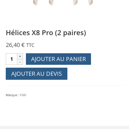
Hélices X8 Pro (2 paires)
26,40
€
TTC
quantité
AJOUTER AU PANIER
de
Hélices
AJOUTER AU DEVIS
X8
Pro
(2
Marque :
FIMI
paires)