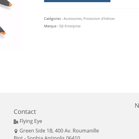
(paire)
Catégories :
Accessoires
,
Protection d’hélices
Marque :
DJI Enterprise
N
Contact
Flying Eye
Green Side 1B, 400 Av. Roumanille
Biot - Sophia Antipolis 06410