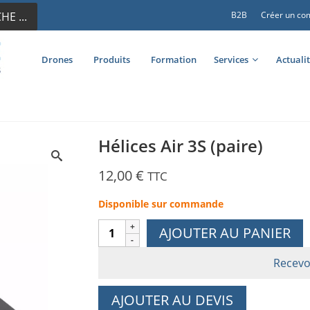
E ...
B2B
Créer un co
Drones
Produits
Formation
Services
Actuali
Hélices Air 3S (paire)
12,00
€
TTC
Disponible sur commande
quantité
AJOUTER AU PANIER
de
Hélices
Recevo
Air
3S
AJOUTER AU DEVIS