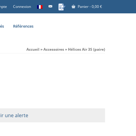
mpte
Connexion
Panier
-
0,00
€
tés
Références
Accueil
»
Accessoires
»
Hélices Air 3S (paire)
ir une alerte