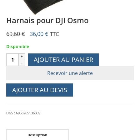
Harnais pour DJI Osmo
Le
Le
69,60
€
36,00
€
TTC
prix
prix
Disponible
initial
actuel
était :
est :
quantité
AJOUTER AU PANIER
69,60 €.
36,00 €.
de
Harnais
Recevoir une alerte
pour
DJI
AJOUTER AU DEVIS
Osmo
UGS :
6958265136009
Description