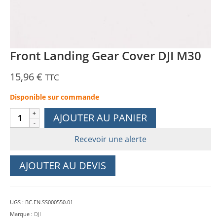
Front Landing Gear Cover DJI M30
15,96
€
TTC
Disponible sur commande
quantité
AJOUTER AU PANIER
de
Front
Recevoir une alerte
Landing
Gear
AJOUTER AU DEVIS
Cover
DJI
M30
UGS :
BC.EN.SS000550.01
Marque :
DJI