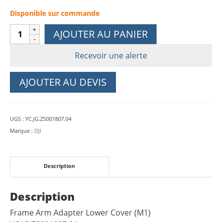
Disponible sur commande
quantité
AJOUTER AU PANIER
de
Frame
Recevoir une alerte
Arm
Adapter
AJOUTER AU DEVIS
Lower
Cover
(M1) DJI
UGS :
YC.JG.ZS001807.04
M30
Marque :
DJI
Description
Description
Frame Arm Adapter Lower Cover (M1)