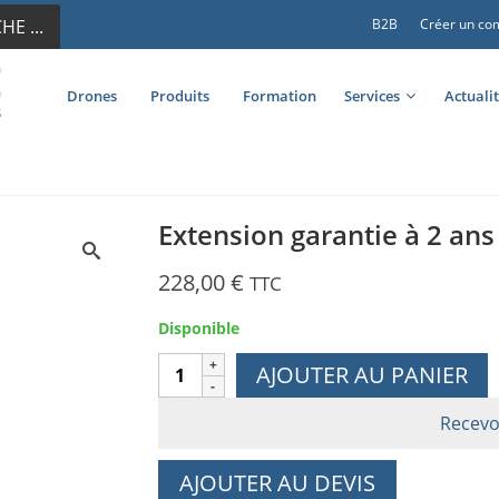
E ...
B2B
Créer un co
Drones
Produits
Formation
Services
Actuali
Extension garantie à 2 an
228,00
€
TTC
Disponible
quantité
AJOUTER AU PANIER
de
Extension
Recevo
garantie
à
AJOUTER AU DEVIS