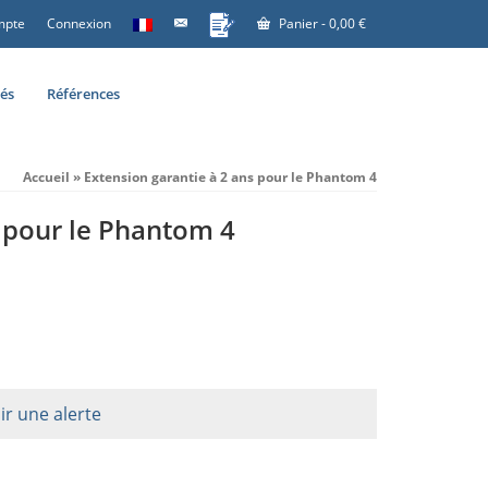
mpte
Connexion
Panier
-
0,00
€
tés
Références
Accueil
»
Extension garantie à 2 ans pour le Phantom 4
s pour le Phantom 4
ir une alerte