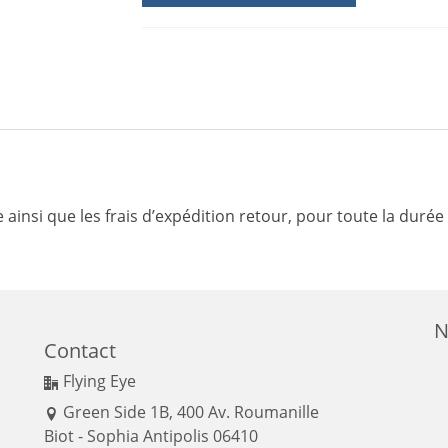
2
ans
pour
le
Phantom
4
 ainsi que les frais d’expédition retour, pour toute la duré
N
Contact
Flying Eye
Green Side 1B, 400 Av. Roumanille
Biot - Sophia Antipolis 06410