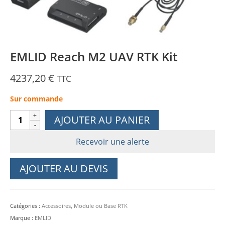
EMLID Reach M2 UAV RTK Kit
4237,20
€
TTC
Sur commande
quantité
AJOUTER AU PANIER
de
EMLID
Recevoir une alerte
Reach
M2
AJOUTER AU DEVIS
UAV
RTK
Kit
Catégories :
Accessoires
,
Module ou Base RTK
Marque :
EMLID