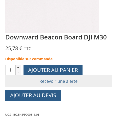
Downward Beacon Board DJI M30
25,78
€
TTC
Disponible sur commande
quantité
AJOUTER AU PANIER
de
Downward
Recevoir une alerte
Beacon
Board
AJOUTER AU DEVIS
DJI
M30
UGS :
BC.EN.PP000311.01