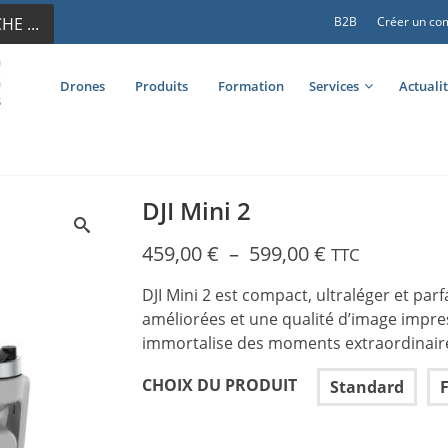
E ...
B2B
Créer un co
Drones
Produits
Formation
Services
Actuali
DJI Mini 2
Plage
459,00
€
–
599,00
€
TTC
de
DJI Mini 2 est compact, ultraléger et pa
prix :
améliorées et une qualité d’image impress
459,00 €
immortalise des moments extraordinair
à
599,00 €
CHOIX DU PRODUIT
Standard