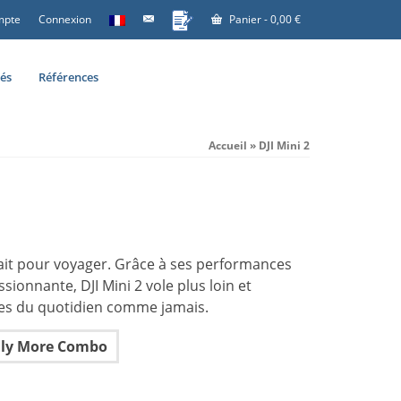
mpte
Connexion
Panier
-
0,00
€
tés
Références
Accueil
»
DJI Mini 2
rfait pour voyager. Grâce à ses performances
ionnante, DJI Mini 2 vole plus loin et
es du quotidien comme jamais.
Fly More Combo