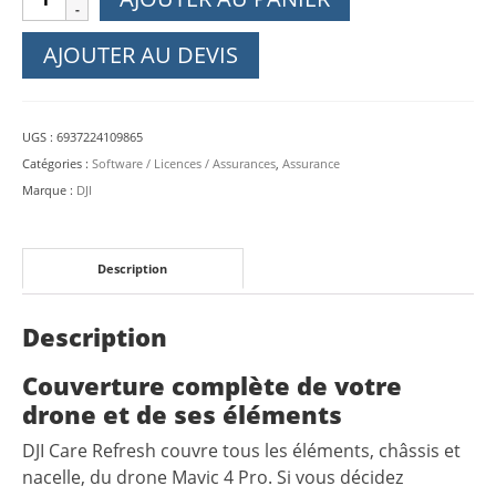
de
DJI
AJOUTER AU DEVIS
Care
Refresh
pour
UGS :
6937224109865
DJI
Catégories :
Software / Licences / Assurances
,
Assurance
Mavic
Marque :
DJI
4
Pro
(2
Description
ans)
Description
Couverture complète de votre
drone et de ses éléments
DJI Care Refresh couvre tous les éléments, châssis et
nacelle, du drone Mavic 4 Pro. Si vous décidez