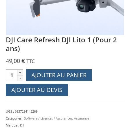
DJI Care Refresh DJI Lito 1 (Pour 2
ans)
49,00
€
TTC
quantité
AJOUTER AU PANIER
de
DJI
AJOUTER AU DEVIS
Care
Refresh
DJI
UGS :
6937224145269
Lito
Catégories :
Software / Licences / Assurances
,
Assurance
1
Marque :
DJI
(Pour