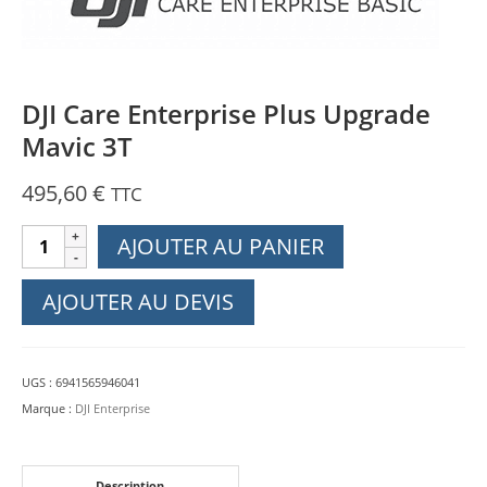
DJI Care Enterprise Plus Upgrade
Mavic 3T
495,60
€
TTC
quantité
AJOUTER AU PANIER
de
DJI
AJOUTER AU DEVIS
Care
Enterprise
Plus
UGS :
6941565946041
Upgrade
Marque :
DJI Enterprise
Mavic
3T
Description