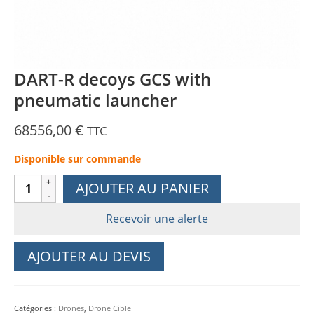
DART-R decoys GCS with
pneumatic launcher
68556,00
€
TTC
Disponible sur commande
quantité
AJOUTER AU PANIER
de
DART-
Recevoir une alerte
R
decoys
AJOUTER AU DEVIS
GCS
with
pneumatic
Catégories :
Drones
,
Drone Cible