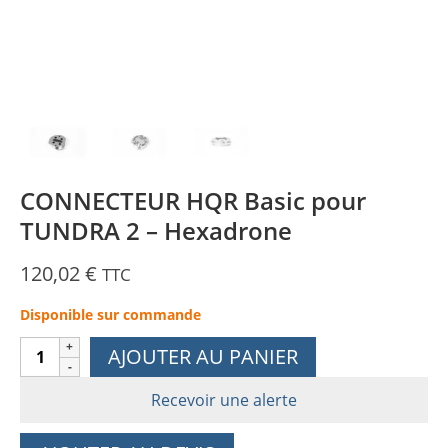
CONNECTEUR HQR Basic pour
TUNDRA 2 – Hexadrone
120,02
€
TTC
Disponible sur commande
quantité
AJOUTER AU PANIER
de
CONNECTEUR
Recevoir une alerte
HQR
Basic