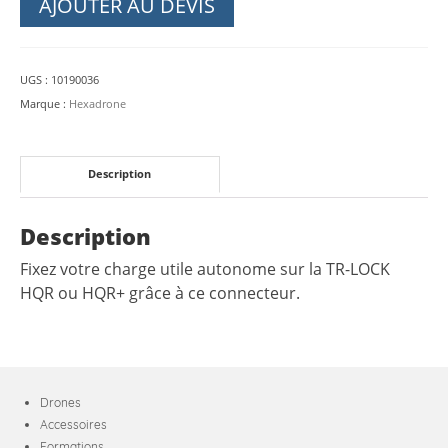
AJOUTER AU DEVIS
pour
TUNDRA
2
UGS :
10190036
-
Marque :
Hexadrone
Hexadrone
Description
Description
Fixez votre charge utile autonome sur la TR-LOCK
HQR ou HQR+ grâce à ce connecteur.
Drones
Accessoires
Formations